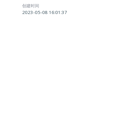
创建时间
2023-05-08 16:01:37