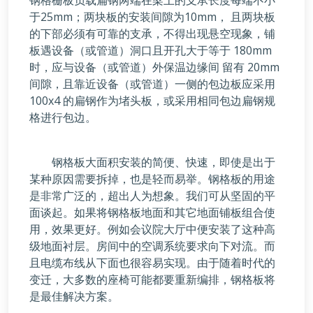
钢格栅板负载扁钢两端在梁上的支承长度每端不小
于25mm；两块板的安装间隙为10mm， 且两块板
的下部必须有可靠的支承，不得出现悬空现象，铺
板遇设备（或管道）洞口且开孔大于等于 180mm
时，应与设备（或管道）外保温边缘间 留有 20mm
间隙，且靠近设备（或管道）一侧的包边板应采用
100x4 的扁钢作为堵头板，或采用相同包边扁钢规
格进行包边。
钢格板大面积安装的简便、快速，即使是出于
某种原因需要拆掉，也是轻而易举。钢格板的用途
是非常广泛的，超出人为想象。我们可从坚固的平
面谈起。如果将钢格板地面和其它地面铺板组合使
用，效果更好。例如会议院大厅中便安装了这种高
级地面衬层。房间中的空调系统要求向下对流。而
且电缆布线从下面也很容易实现。由于随着时代的
变迁，大多数的座椅可能都要重新编排，钢格板将
是最佳解决方案。