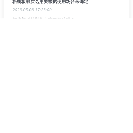
格栅板材质选用要根据使用场合来确定
2023-05-08 17:23:00
钢格栅板的制作大家了解过吗？
2023-05-08 17:27:11
合肥徽一钢格板
合肥双凤经济开发区凤麟路27号
QQ:
2996398998
联系方式:
18010870886 / 0551-66371680
电子邮箱:
2996398998@qq.com