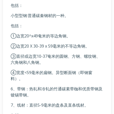
包括：
小型型钢:普通碳秦钢材的一种。
包括：
①边宽20^x49奄米的等边角钢。
②边宽20 X 30-39 x 59毫米的不等边角钢。
③直径或边宽10-37奄米的圆钢、方钢、螺纹钢、
六角钢和八角钢。
④宽度<59毫米的扁钢。异型断面钢（即钢窗
料）。
6、带钢：热轧和冷轧的竹通碳素带枷和优质带钢及
镀锡带钢。
7、线材：直径5-9毫米的盘条及直条线材。