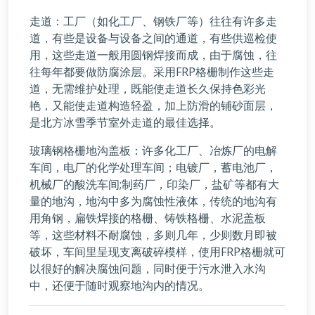
走道：工厂（如化工厂、钢铁厂等）往往有许多走
道，有些是设备与设备之间的通道，有些供巡检使
用，这些走道一般用圆钢焊接而成，由于腐蚀，往
往每年都要做防腐涂层。采用FRP格栅制作这些走
道，无需维护处理，既能使走道长久保持色彩光
艳，又能使走道构造轻盈，加上防滑的铺砂面层，
是北方冰雪季节室外走道的最佳选择。
玻璃钢格栅地沟盖板：许多化工厂、冶炼厂的电解
车间，电厂的化学处理车间；电镀厂，蓄电池厂，
机械厂的酸洗车间;制药厂，印染厂，盐矿等都有大
量的地沟，地沟中多为腐蚀性液体，传统的地沟有
用角钢，扁铁焊接的格栅、铸铁格栅、水泥盖板
等，这些材料不耐腐蚀，多则几年，少则数月即被
破坏，车间里呈现支离破碎模样，使用FRP格栅就可
以很好的解决腐蚀问题，同时便于污水泄入水沟
中，还便于随时观察地沟内的情况。