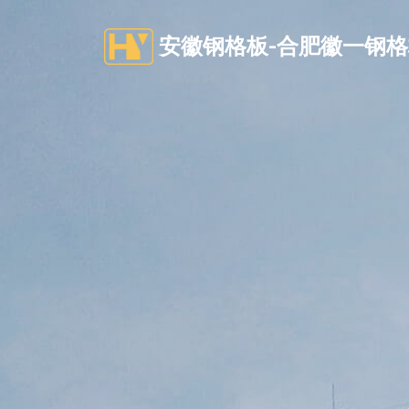
安徽钢格板-合肥徽一钢